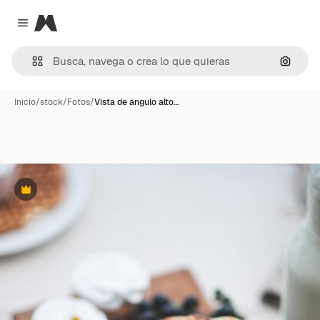
Magnific
Close menu
Buscar
Inicio
/
stock
/
Fotos
/
Vista de ángulo alto…
Premium