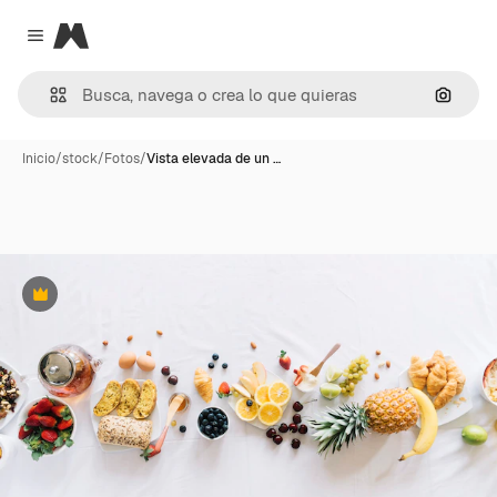
Magnific
Close menu
Buscar
Inicio
/
stock
/
Fotos
/
Vista elevada de un …
Premium