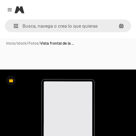
Magnific
Close menu
Buscar
Inicio
/
stock
/
Fotos
/
Vista frontal de la …
Premium