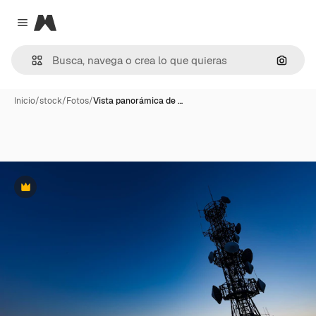
Magnific
Close menu
Buscar
Inicio
/
stock
/
Fotos
/
Vista panorámica de …
Premium