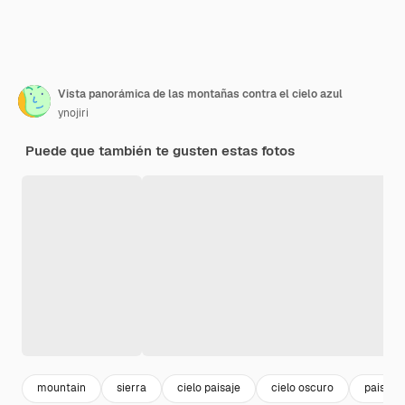
Vista panorámica de las montañas contra el cielo azul
ynojiri
Puede que también te gusten estas fotos
mountain
sierra
cielo paisaje
cielo oscuro
paisaje 