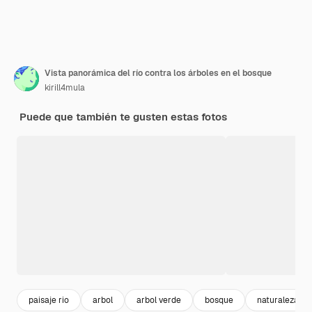
Vista panorámica del río contra los árboles en el bosque
kirill4mula
Puede que también te gusten estas fotos
paisaje rio
arbol
arbol verde
bosque
naturaleza