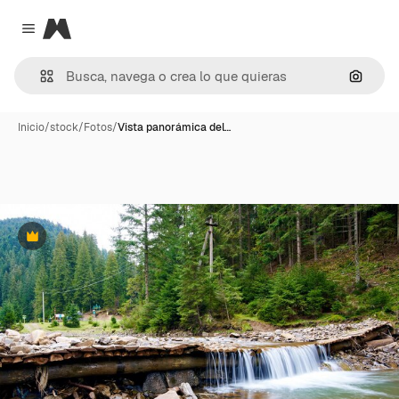
Magnific
Close menu
Buscar
Inicio
/
stock
/
Fotos
/
Vista panorámica del…
Premium