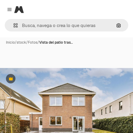
Magnific
Close menu
Buscar
Inicio
/
stock
/
Fotos
/
Vista del patio tras…
Premium