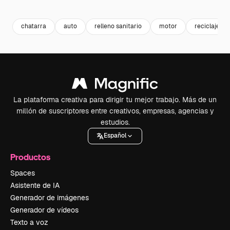
Premium
Premium
Premium
Premium
chatarra
auto
relleno sanitario
motor
reciclaje
La plataforma creativa para dirigir tu mejor trabajo. Más de un
millón de suscriptores entre creativos, empresas, agencias y
estudios.
Español
Productos
Spaces
Asistente de IA
Generador de imágenes
Generador de vídeos
Texto a voz