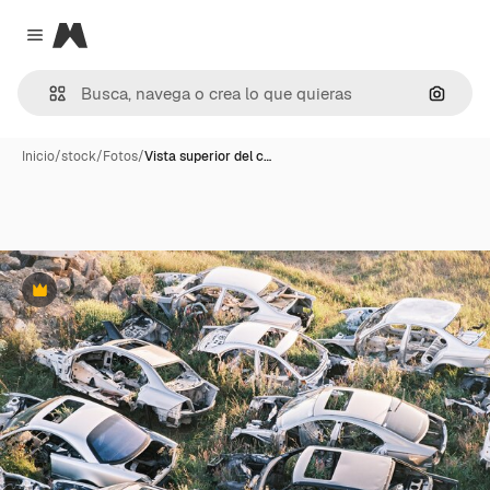
Magnific
Close menu
Buscar
Inicio
/
stock
/
Fotos
/
Vista superior del c…
Premium