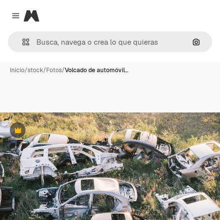
Magnific
Close menu
Buscar
Inicio
/
stock
/
Fotos
/
Volcado de automóvil…
Premium