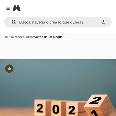
Magnific
Close menu
Buscar
Inicio
/
stock
/
Fotos
/
Volteo de un bloque …
Premium