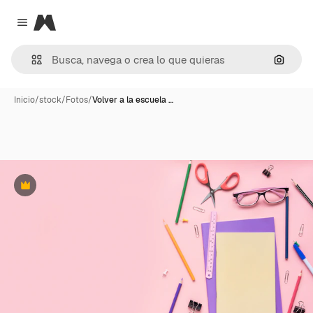
Magnific
Close menu
Buscar
Inicio
/
stock
/
Fotos
/
Volver a la escuela …
Premium