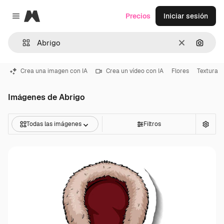
Magnific
Precios
Iniciar sesión
Close menu
Borrar
Buscar
Crea una imagen con IA
Crea un vídeo con IA
Flores
Textura
Imágenes de Abrigo
Todas las imágenes
Filtros