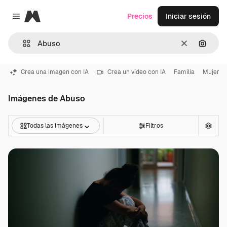
Magnific
Precios
Iniciar sesión
Close menu
Borrar
Buscar
Crea una imagen con IA
Crea un vídeo con IA
Familia
Mujer
Imágenes de Abuso
Todas las imágenes
Filtros