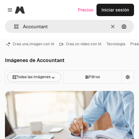
Magnific
Precios
Iniciar sesión
Close menu
Borrar
Buscar
Crea una imagen con IA
Crea un vídeo con IA
Tecnologia
Pres
Imágenes de Accountant
Todas las imágenes
Filtros