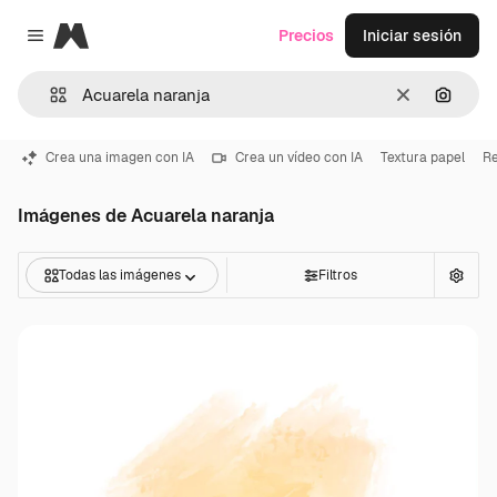
Magnific
Precios
Iniciar sesión
Close menu
Borrar
Buscar
Crea una imagen con IA
Crea un vídeo con IA
Textura papel
Re
Imágenes de Acuarela naranja
Todas las imágenes
Filtros