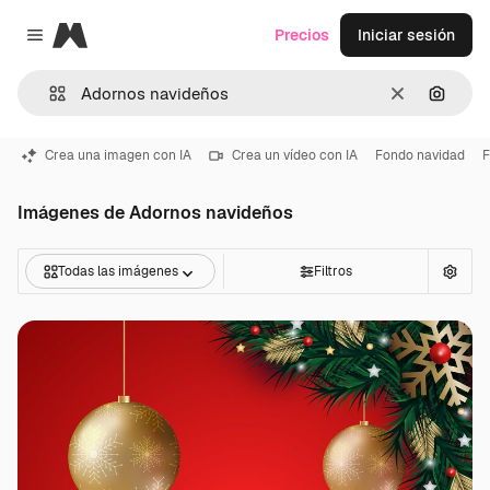
Magnific
Precios
Iniciar sesión
Close menu
Borrar
Buscar
Crea una imagen con IA
Crea un vídeo con IA
Fondo navidad
F
Imágenes de Adornos navideños
Todas las imágenes
Filtros