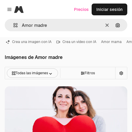
Magnific
Precios
Iniciar sesión
Close menu
Borrar
Buscar
Crea una imagen con IA
Crea un vídeo con IA
Amor mama
Amo
Imágenes de Amor madre
Todas las imágenes
Filtros