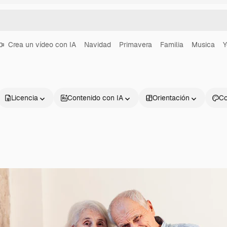
Crea un vídeo con IA
Navidad
Primavera
Familia
Musica
Y
Licencia
Contenido con IA
Orientación
Co
Productos
Información úti