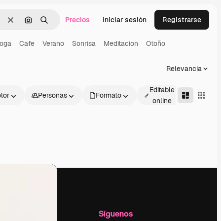
Precios
Iniciar sesión
Registrarse
Borrar
Buscar por imagen
Buscar
oga
Cafe
Verano
Sonrisa
Meditacion
Otoño
Relevancia
Editable
lor
Personas
Formato
Avanza
online
l
Empresa
Síguenos