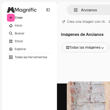
Crear
Crea una imagen con IA
Inicio
Buscar
Imágenes de Ancianos
Stock
Todas las imágenes
Explorar
Todas las imágenes
Todas las herramientas
Vectores
Ilustraciones
Fotos
PSD
Plantillas
Mockups
Vídeos
Clips de vídeo
Motion graphics
Plantillas de vídeos
Iconos
Modelos 3D
Fuentes