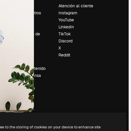
Precios
Atención al cliente
Sobre nosotros
Instagram
Reviews
YouTube
Empleo
LinkedIn
Tendencias de
TikTok
búsqueda
Discord
Blog
X
es
Eventos
Reddit
Slidesgo
Vender contenido
Sala de prensa
¿Buscas
magnific.ai?
ree to the storing of cookies on your device to enhance site