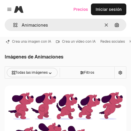
Magnific
Precios
Iniciar sesión
Close menu
Borrar
Buscar
Crea una imagen con IA
Crea un vídeo con IA
Redes sociales
Imágenes de Animaciones
Todas las imágenes
Filtros