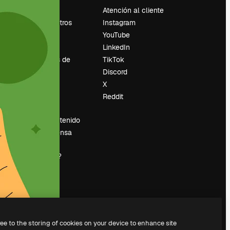
Precios
Atención al cliente
Sobre nosotros
Instagram
Reviews
YouTube
Empleo
LinkedIn
Tendencias de
TikTok
búsqueda
Discord
Blog
X
es
Eventos
Reddit
Slidesgo
Vender contenido
Sala de prensa
¿Buscas
magnific.ai?
ree to the storing of cookies on your device to enhance site