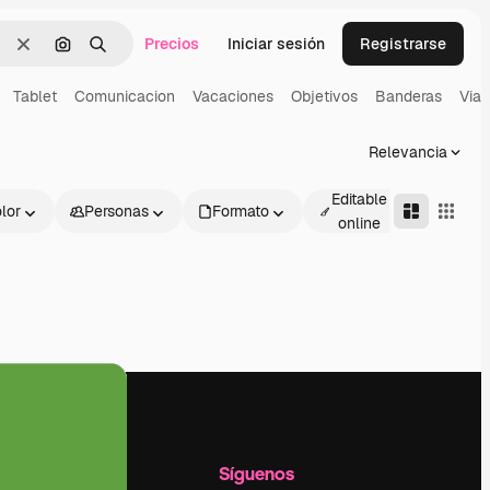
Precios
Iniciar sesión
Registrarse
Borrar
Buscar por imagen
Buscar
Tablet
Comunicacion
Vacaciones
Objetivos
Banderas
Viaj
Relevancia
Editable
lor
Personas
Formato
Avanza
online
l
Empresa
Síguenos