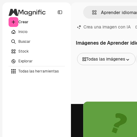
Crear
Crea una imagen con IA
Inicio
Buscar
Imágenes de Aprender id
Stock
Todas las imágenes
Explorar
Todas las imágenes
Todas las herramientas
Vectores
Ilustraciones
Fotos
PSD
Plantillas
Mockups
Vídeos
Clips de vídeo
Motion graphics
Plantillas de vídeos
Iconos
Modelos 3D
Fuentes