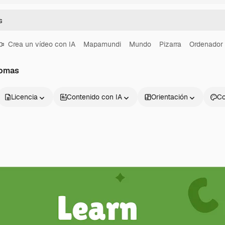
Crea un vídeo con IA
Mapamundi
Mundo
Pizarra
Ordenador
iomas
Licencia
Contenido con IA
Orientación
Co
Productos
Información úti