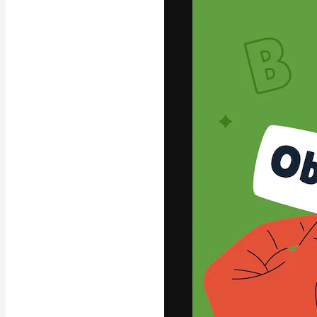
La plataforma cr
trabajo. Más de
entre creativos
estudios.
Español
Copyright © 2010