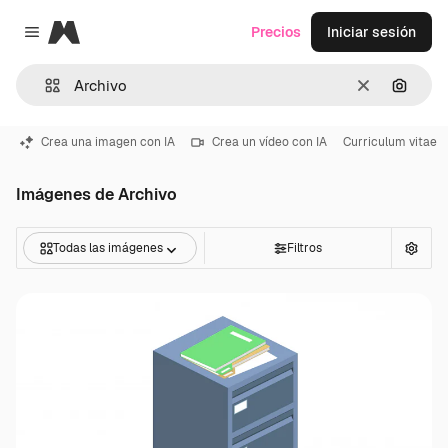
Magnific
Precios
Iniciar sesión
Close menu
Borrar
Buscar
Crea una imagen con IA
Crea un vídeo con IA
Curriculum vitae
Imágenes de Archivo
Todas las imágenes
Filtros