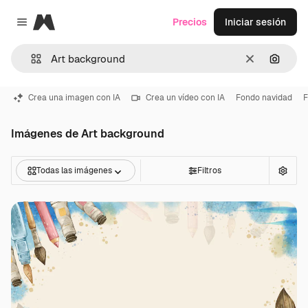
Magnific
Precios
Iniciar sesión
Close menu
Borrar
Buscar
Crea una imagen con IA
Crea un vídeo con IA
Fondo navidad
F
Imágenes de Art background
Todas las imágenes
Filtros