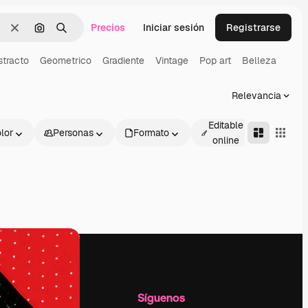
Precios
Iniciar sesión
Registrarse
Borrar
Buscar por imagen
Buscar
stracto
Geometrico
Gradiente
Vintage
Pop art
Belleza
Relevancia
Editable
lor
Personas
Formato
Avanza
online
l
Empresa
Síguenos