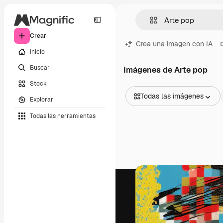
Crear
Crea una imagen con IA
Inicio
Buscar
Imágenes de Arte pop
Stock
Todas las imágenes
Explorar
Todas las imágenes
Todas las herramientas
Vectores
Ilustraciones
Fotos
PSD
Plantillas
Mockups
Vídeos
Clips de vídeo
Motion graphics
Plantillas de vídeos
Iconos
Modelos 3D
Fuentes