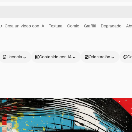
Crea un vídeo con IA
Textura
Comic
Graffiti
Degradado
Ab
Licencia
Contenido con IA
Orientación
Co
Productos
Información úti