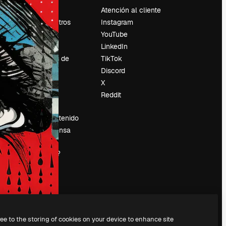
Precios
Atención al cliente
Sobre nosotros
Instagram
Reviews
YouTube
Empleo
LinkedIn
Tendencias de
TikTok
búsqueda
Discord
Blog
X
es
Eventos
Reddit
Slidesgo
Vender contenido
Sala de prensa
¿Buscas
magnific.ai?
ree to the storing of cookies on your device to enhance site