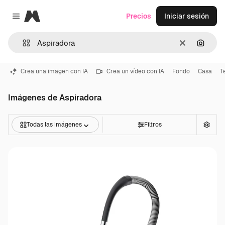
Magnific
Precios
Iniciar sesión
Close menu
Borrar
Buscar
Crea una imagen con IA
Crea un vídeo con IA
Fondo
Casa
T
Imágenes de Aspiradora
Todas las imágenes
Filtros