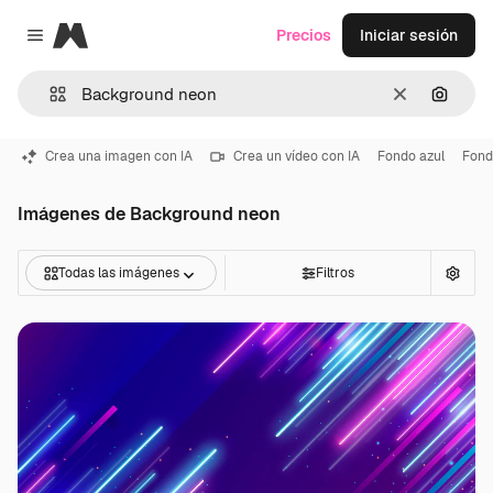
Magnific
Precios
Iniciar sesión
Close menu
Borrar
Buscar
Crea una imagen con IA
Crea un vídeo con IA
Fondo azul
Fond
Imágenes de Background neon
Todas las imágenes
Filtros