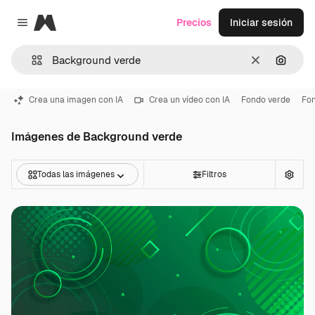
Magnific
Precios
Iniciar sesión
Close menu
Borrar
Buscar
Crea una imagen con IA
Crea un vídeo con IA
Fondo verde
Fon
Imágenes de Background verde
Todas las imágenes
Filtros