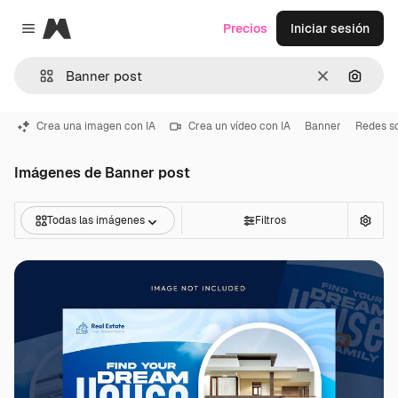
Magnific
Precios
Iniciar sesión
Close menu
Borrar
Buscar
Crea una imagen con IA
Crea un vídeo con IA
Banner
Redes so
Imágenes de Banner post
Todas las imágenes
Filtros