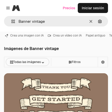
Magnific
Precios
Iniciar sesión
Close menu
Borrar
Buscar
Crea una imagen con IA
Crea un vídeo con IA
Papel antiguo
T
Imágenes de Banner vintage
Todas las imágenes
Filtros