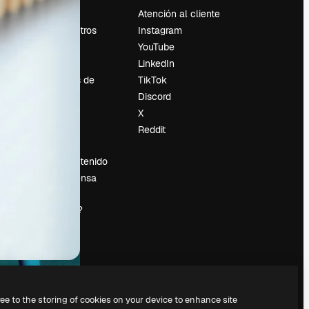
Precios
Atención al cliente
Sobre nosotros
Instagram
Reviews
YouTube
Empleo
LinkedIn
Tendencias de
TikTok
búsqueda
Discord
Blog
X
es
Eventos
Reddit
Slidesgo
Vender contenido
Sala de prensa
¿Buscas
magnific.ai?
ree to the storing of cookies on your device to enhance site