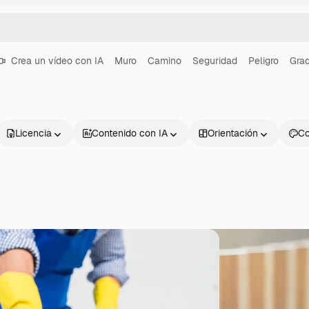
Crea un vídeo con IA
Muro
Camino
Seguridad
Peligro
Grad
Licencia
Contenido con IA
Orientación
Co
Productos
Información úti