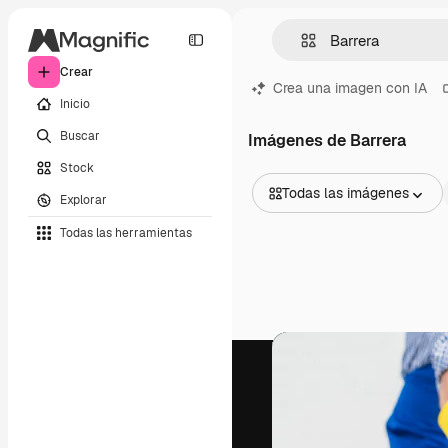
Crear
Crea una imagen con IA
Inicio
Buscar
Imágenes de Barrera
Stock
Todas las imágenes
Explorar
Todas las imágenes
Todas las herramientas
Vectores
Ilustraciones
Fotos
PSD
Plantillas
Mockups
Vídeos
Clips de vídeo
Motion graphics
Plantillas de vídeos
Iconos
Modelos 3D
Fuentes