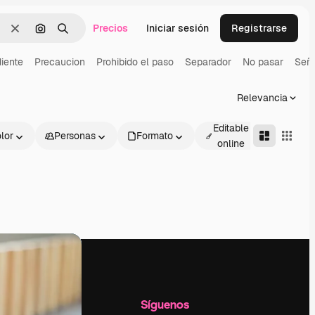
Precios
Iniciar sesión
Registrarse
Borrar
Buscar por imagen
Buscar
iente
Precaucion
Prohibido el paso
Separador
No pasar
Seña
Relevancia
Editable
lor
Personas
Formato
Avanza
online
l
Empresa
Síguenos