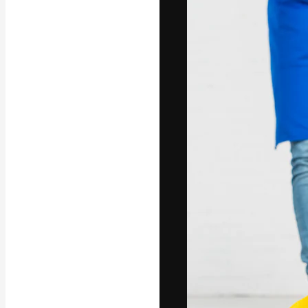
La plataforma cr
trabajo. Más de
entre creativos
estudios.
Español
Copyright © 2010