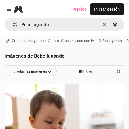
Magnific
Precios
Iniciar sesión
Close menu
Borrar
Buscar
Crea una imagen con IA
Crea un vídeo con IA
Niños jugando
F
Imágenes de Bebe jugando
Todas las imágenes
Filtros