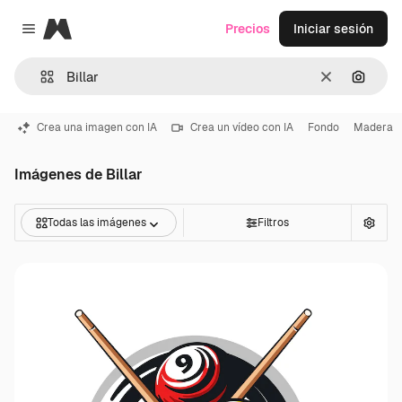
Magnific
Precios
Iniciar sesión
Close menu
Borrar
Buscar
Crea una imagen con IA
Crea un vídeo con IA
Fondo
Madera
Imágenes de Billar
Todas las imágenes
Filtros