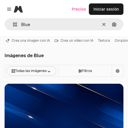
Magnific
Precios
Iniciar sesión
Close menu
Borrar
Buscar
Crea una imagen con IA
Crea un vídeo con IA
Textura
Corazon
Imágenes de Blue
Todas las imágenes
Filtros