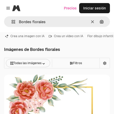
Magnific
Precios
Iniciar sesión
Close menu
Borrar
Buscar
Crea una imagen con IA
Crea un vídeo con IA
Flor dibujo infantil
Imágenes de Bordes florales
Todas las imágenes
Filtros