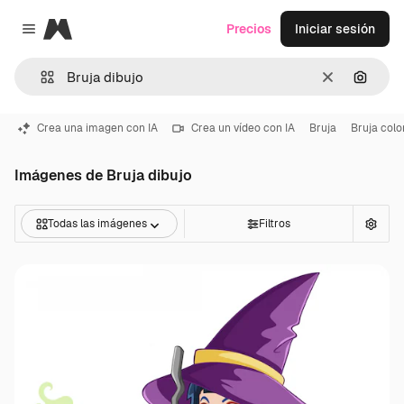
Magnific
Precios
Iniciar sesión
Close menu
Borrar
Buscar
Crea una imagen con IA
Crea un vídeo con IA
Bruja
Bruja colo
Imágenes de Bruja dibujo
Todas las imágenes
Filtros