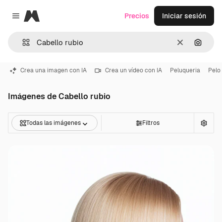
Magnific
Precios
Iniciar sesión
Close menu
Borrar
Buscar
Crea una imagen con IA
Crea un vídeo con IA
Peluqueria
Pelo 
Imágenes de Cabello rubio
Todas las imágenes
Filtros