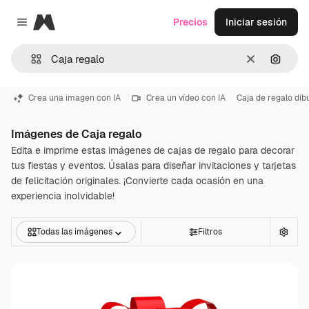
Magnific
Precios
Iniciar sesión
Close menu
Borrar
Buscar
Crea una imagen con IA
Crea un vídeo con IA
Caja de regalo dib
Imágenes de Caja regalo
Edita e imprime estas imágenes de cajas de regalo para decorar
tus fiestas y eventos. Úsalas para diseñar invitaciones y tarjetas
de felicitación originales. ¡Convierte cada ocasión en una
experiencia inolvidable!
Todas las imágenes
Filtros