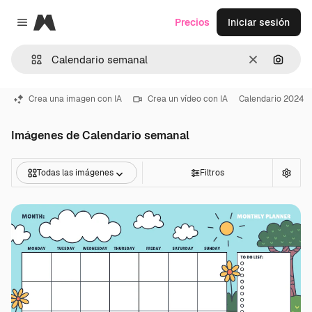
Magnific
Precios
Iniciar sesión
Close menu
Borrar
Buscar
Crea una imagen con IA
Crea un vídeo con IA
Calendario 2024
Imágenes de Calendario semanal
Todas las imágenes
Filtros