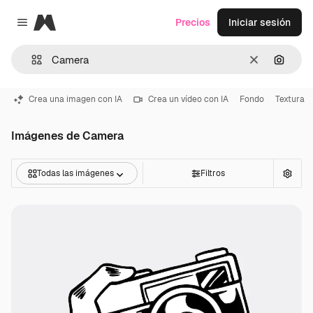
Magnific
Precios
Iniciar sesión
Close menu
Borrar
Buscar
Crea una imagen con IA
Crea un vídeo con IA
Fondo
Textura
Imágenes de Camera
Todas las imágenes
Filtros