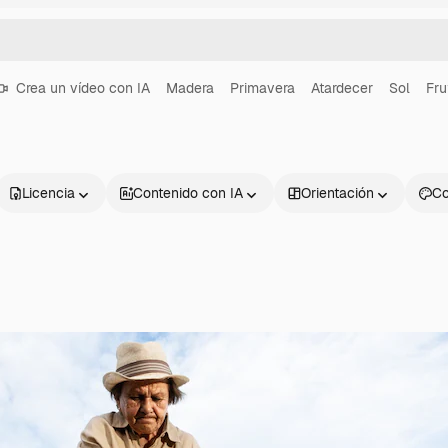
Crea un vídeo con IA
Madera
Primavera
Atardecer
Sol
Fru
Licencia
Contenido con IA
Orientación
Co
Productos
Información úti