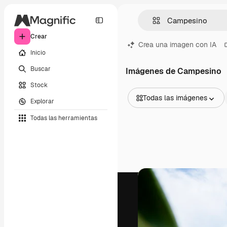
Crear
Crea una imagen con IA
Inicio
Buscar
Imágenes de Campesino
Stock
Todas las imágenes
Explorar
Todas las imágenes
Todas las herramientas
Vectores
Ilustraciones
Fotos
PSD
Plantillas
Mockups
Vídeos
Clips de vídeo
Motion graphics
Plantillas de vídeos
Iconos
Modelos 3D
Fuentes