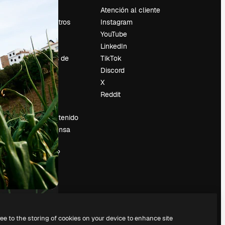
Precios
Atención al cliente
Sobre nosotros
Instagram
Reviews
YouTube
Empleo
LinkedIn
Tendencias de
TikTok
búsqueda
Discord
Blog
X
es
Eventos
Reddit
Slidesgo
Vender contenido
Sala de prensa
¿Buscas
magnific.ai?
ree to the storing of cookies on your device to enhance site