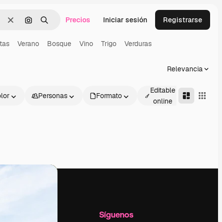
Precios
Iniciar sesión
Registrarse
Borrar
Buscar por imagen
Buscar
tas
Verano
Bosque
Vino
Trigo
Verduras
Relevancia
Editable
lor
Personas
Formato
Avanza
online
l
Empresa
Síguenos