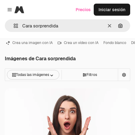
Magnific
Precios
Iniciar sesión
Close menu
Borrar
Buscar
Crea una imagen con IA
Crea un vídeo con IA
Fondo blanco
Di
Imágenes de Cara sorprendida
Todas las imágenes
Filtros