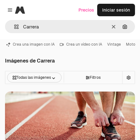
Magnific
Precios
Iniciar sesión
Close menu
Borrar
Buscar
Crea una imagen con IA
Crea un vídeo con IA
Vintage
Moto
Imágenes de Carrera
Todas las imágenes
Filtros