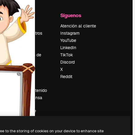
l
Empresa
Síguenos
Precios
Atención al cliente
Sobre nosotros
Instagram
Reviews
YouTube
Empleo
LinkedIn
Tendencias de
TikTok
búsqueda
Discord
Blog
X
es
Eventos
Reddit
Slidesgo
Vender contenido
Sala de prensa
¿Buscas
magnific.ai?
ree to the storing of cookies on your device to enhance site