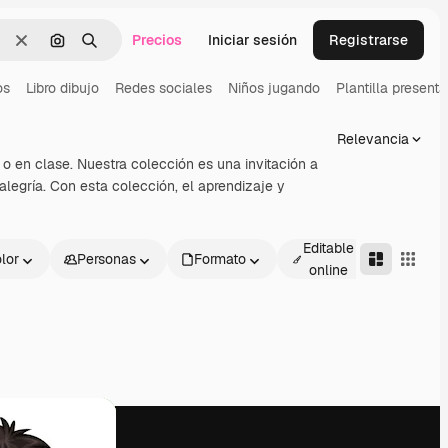
Precios
Iniciar sesión
Registrarse
Borrar
Buscar por imagen
Buscar
os
Libro dibujo
Redes sociales
Niños jugando
Plantilla present
Relevancia
 o en clase. Nuestra colección es una invitación a
alegría. Con esta colección, el aprendizaje y
Editable
lor
Personas
Formato
Avanza
online