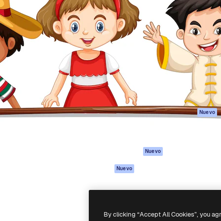
Productos
Información úti
eativa para dirigir tu mejor
Spaces
Academy
 un millón de suscriptores
Asistente de IA
Documentación
, empresas, agencias y
Generador de
Soporte
imágenes
Términos de uso
Generador de
Política de
vídeos
privacidad
Texto a voz
Originales
Nuevo
Contenido de
Política de cooki
stock
Centro de
MCP para
confianza
Nuevo
Claude/ChatGPT
Afiliados
Agentes
Nuevo
Empresas
API
App móvil
Todas las
By clicking “Accept All Cookies”, you ag
herramientas