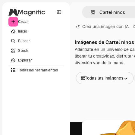
Crear
Crea una imagen con IA
Inicio
Buscar
Imágenes de Cartel ninos
Adéntrate en un universo de car
Stock
liberar tu creatividad, disfrut
Explorar
diversión van de la mano.
Todas las herramientas
Todas las imágenes
Todas las imágenes
Vectores
Ilustraciones
Fotos
PSD
Plantillas
Mockups
Vídeos
Clips de vídeo
Motion graphics