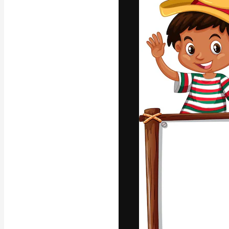
Plantillas de vídeos
Iconos
Modelos 3D
Fuentes
La plataforma cr
trabajo. Más de
entre creativos
estudios.
Español