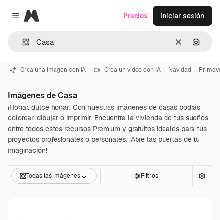
Magnific
Precios
Iniciar sesión
Close menu
Borrar
Buscar
Crea una imagen con IA
Crea un vídeo con IA
Navidad
Primav
Imágenes de Casa
¡Hogar, dulce hogar! Con nuestras imágenes de casas podrás
colorear, dibujar o imprimir. Encuentra la vivienda de tus sueños
entre todos estos recursos Premium y gratuitos ideales para tus
proyectos profesionales o personales. ¡Abre las puertas de tu
imaginación!
Todas las imágenes
Filtros