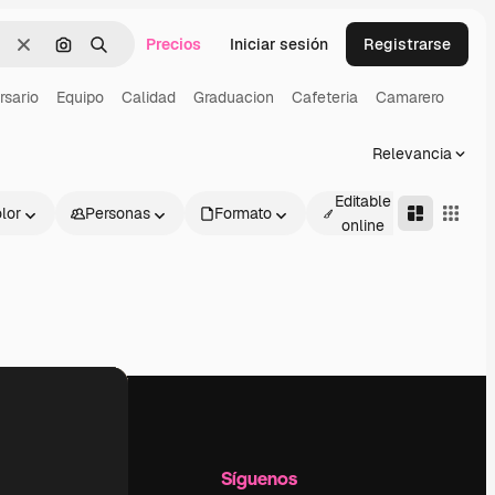
Precios
Iniciar sesión
Registrarse
Borrar
Buscar por imagen
Buscar
rsario
Equipo
Calidad
Graduacion
Cafeteria
Camarero
Relevancia
Editable
lor
Personas
Formato
Avanza
online
l
Empresa
Síguenos