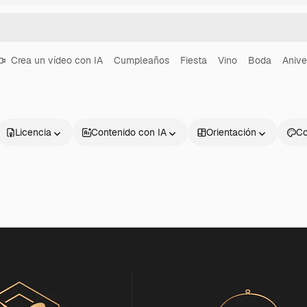
Crea un vídeo con IA
Cumpleaños
Fiesta
Vino
Boda
Anive
Licencia
Contenido con IA
Orientación
Co
Productos
Información úti