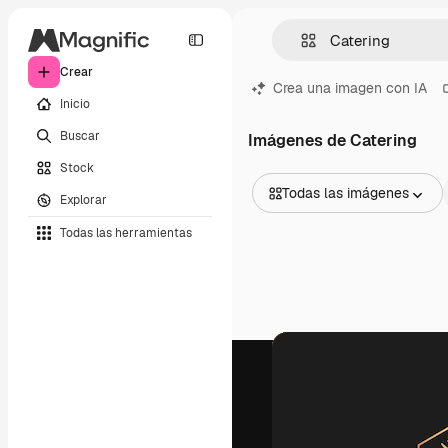
Crear
Crea una imagen con IA
Inicio
Buscar
Imágenes de Catering
Stock
Todas las imágenes
Explorar
Todas las imágenes
Todas las herramientas
Vectores
Ilustraciones
Fotos
PSD
Plantillas
Mockups
Vídeos
Clips de vídeo
Motion graphics
Plantillas de vídeos
Iconos
Modelos 3D
Fuentes