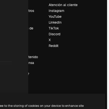
Precios
Atención al cliente
Sobre nosotros
Instagram
Reviews
YouTube
Empleo
LinkedIn
Tendencias de
TikTok
búsqueda
Discord
Blog
X
es
Eventos
Reddit
Slidesgo
Vender contenido
Sala de prensa
¿Buscas
magnific.ai?
ree to the storing of cookies on your device to enhance site