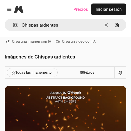
Magnific
Precios
Iniciar sesión
Close menu
Borrar
Buscar
Crea una imagen con IA
Crea un vídeo con IA
Imágenes de Chispas ardientes
Todas las imágenes
Filtros