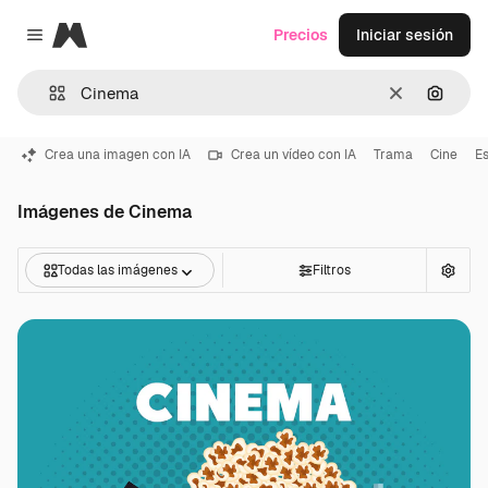
Magnific
Precios
Iniciar sesión
Close menu
Borrar
Buscar
Crea una imagen con IA
Crea un vídeo con IA
Trama
Cine
E
Imágenes de Cinema
Todas las imágenes
Filtros