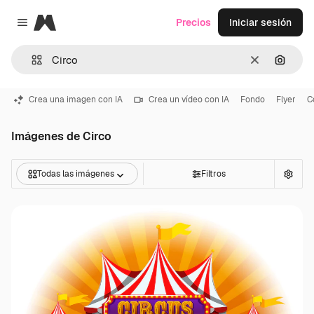
Magnific
Precios
Iniciar sesión
Close menu
Borrar
Buscar
Crea una imagen con IA
Crea un vídeo con IA
Fondo
Flyer
C
Imágenes de Circo
Todas las imágenes
Filtros