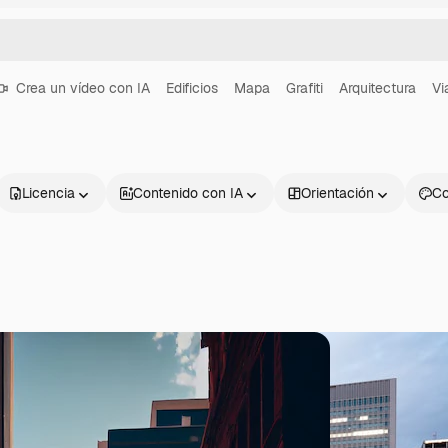
Crea un vídeo con IA
Edificios
Mapa
Grafiti
Arquitectura
Vi
Licencia
Contenido con IA
Orientación
Co
Productos
Información úti