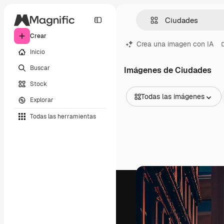
Crear
Crea una imagen con IA
Inicio
Buscar
Imágenes de Ciudades
Stock
Todas las imágenes
Explorar
Todas las imágenes
Todas las herramientas
Vectores
Ilustraciones
Fotos
PSD
Plantillas
Mockups
Vídeos
Clips de vídeo
Motion graphics
Plantillas de vídeos
Iconos
Modelos 3D
Fuentes