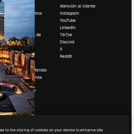
Precios
Atención al cliente
Sobre nosotros
Instagram
Reviews
YouTube
Empleo
LinkedIn
Tendencias de
TikTok
búsqueda
Discord
Blog
X
es
Eventos
Reddit
Slidesgo
Vender contenido
Sala de prensa
¿Buscas
magnific.ai?
ree to the storing of cookies on your device to enhance site