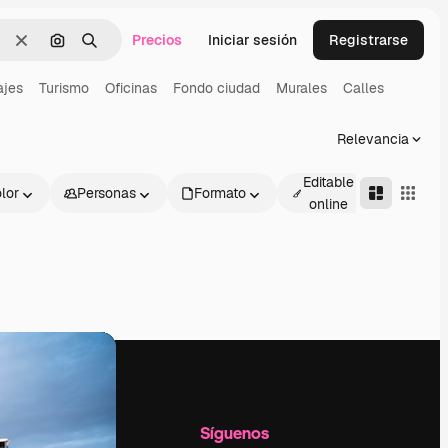
Precios
Iniciar sesión
Registrarse
Borrar
Buscar por imagen
Buscar
ajes
Turismo
Oficinas
Fondo ciudad
Murales
Calles
Relevancia
Editable
lor
Personas
Formato
Avanza
online
l
Empresa
Síguenos