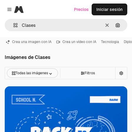
Magnific
Precios
Iniciar sesión
Close menu
Borrar
Buscar
Crea una imagen con IA
Crea un vídeo con IA
Tecnologia
Dipl
Imágenes de Clases
Todas las imágenes
Filtros