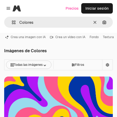
Magnific
Precios
Iniciar sesión
Close menu
Borrar
Buscar
Crea una imagen con IA
Crea un vídeo con IA
Fondo
Textura
Imágenes de Colores
Todas las imágenes
Filtros