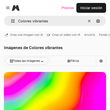
Magnific
Precios
Iniciar sesión
Close menu
Borrar
Buscar
Crea una imagen con IA
Crea un vídeo con IA
Arcoiris
Fondo c
Imágenes de Colores vibrantes
Todas las imágenes
Filtros